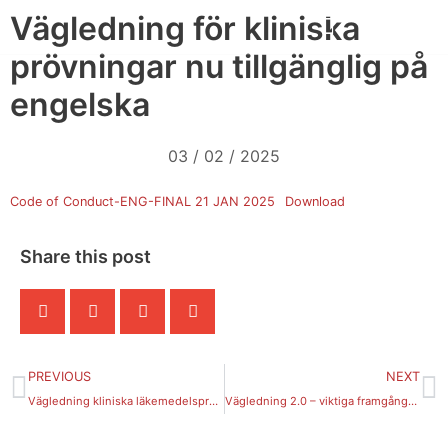
Skip
Vägledning för kliniska
to
prövningar nu tillgänglig på
content
engelska
03 / 02 / 2025
Code of Conduct-ENG-FINAL 21 JAN 2025
Download
Share this post
Prev
N
PREVIOUS
NEXT
Vägledning kliniska läkemedelsprövningar
Vägledning 2.0 – viktiga framgångsfaktorer när kliniska läkemdelsprövningar initieras och genomförs i Sverige